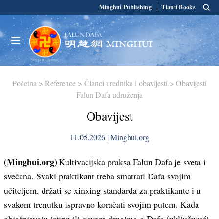
Minghui Publishing
Tianti Books
Početna
>
Reference
>
Članci urednika i obavijesti
>
Obavijesti
Falun Dafa udruženja
Obavijest
11.05.2026 | Minghui.org
(Minghui.org)
Kultivacijska praksa Falun Dafa je sveta i
svečana. Svaki praktikant treba smatrati Dafa svojim
učiteljem, držati se xinxing standarda za praktikante i u
svakom trenutku ispravno koračati svojim putem. Kada
objašnjavaju istinu ili govore drugima o Dafa (uključujući