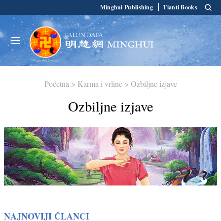
Minghui Publishing
Tianti Books
Početna
>
Karma i vrline
>
Ozbiljne izjave
Ozbiljne izjave
NAJNOVIJI ČLANCI