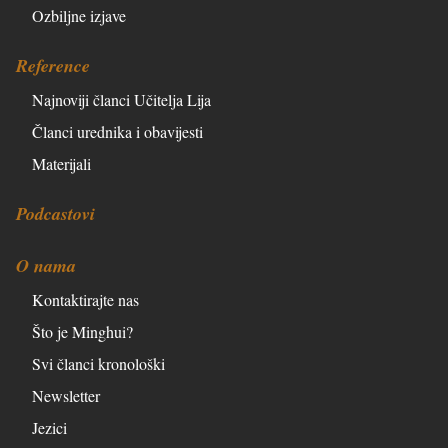
Ozbiljne izjave
Reference
Najnoviji članci Učitelja Lija
Članci urednika i obavijesti
Materijali
Podcastovi
O nama
Kontaktirajte nas
Što je Minghui?
Svi članci kronološki
Newsletter
Jezici