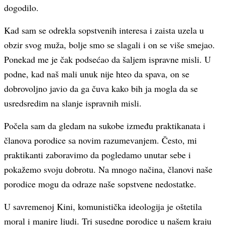
dogodilo.
Kad sam se odrekla sopstvenih interesa i zaista uzela u
obzir svog muža, bolje smo se slagali i on se više smejao.
Ponekad me je čak podsećao da šaljem ispravne misli. U
podne, kad naš mali unuk nije hteo da spava, on se
dobrovoljno javio da ga čuva kako bih ja mogla da se
usredsredim na slanje ispravnih misli.
Počela sam da gledam na sukobe između praktikanata i
članova porodice sa novim razumevanjem. Često, mi
praktikanti zaboravimo da pogledamo unutar sebe i
pokažemo svoju dobrotu. Na mnogo načina, članovi naše
porodice mogu da odraze naše sopstvene nedostatke.
U savremenoj Kini, komunistička ideologija je oštetila
moral i manire ljudi. Tri susedne porodice u našem kraju