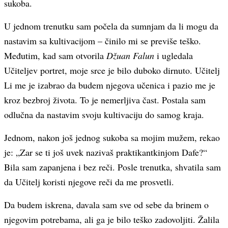
sukoba.
U jednom trenutku sam počela da sumnjam da li mogu da
nastavim sa kultivacijom – činilo mi se previše teško.
Međutim, kad sam otvorila
Džuan Falun
i ugledala
Učiteljev portret, moje srce je bilo duboko dirnuto. Učitelj
Li me je izabrao da budem njegova učenica i pazio me je
kroz bezbroj života. To je nemerljiva čast. Postala sam
odlučna da nastavim svoju kultivaciju do samog kraja.
Jednom, nakon još jednog sukoba sa mojim mužem, rekao
je: „Zar se ti još uvek nazivaš praktikantkinjom Dafe?“
Bila sam zapanjena i bez reči. Posle trenutka, shvatila sam
da Učitelj koristi njegove reči da me prosvetli.
Da budem iskrena, davala sam sve od sebe da brinem o
njegovim potrebama, ali ga je bilo teško zadovoljiti. Žalila