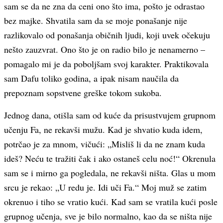
sam se da ne zna da ceni ono što ima, pošto je odrastao
bez majke. Shvatila sam da se moje ponašanje nije
razlikovalo od ponašanja običnih ljudi, koji uvek očekuju
nešto zauzvrat. Ono što je on radio bilo je nenamerno –
pomagalo mi je da poboljšam svoj karakter. Praktikovala
sam Dafu toliko godina, a ipak nisam naučila da
prepoznam sopstvene greške tokom sukoba.
Jednog dana, otišla sam od kuće da prisustvujem grupnom
učenju Fa, ne rekavši mužu. Kad je shvatio kuda idem,
potrčao je za mnom, vičući: „Misliš li da ne znam kuda
ideš? Neću te tražiti čak i ako ostaneš celu noć!“ Okrenula
sam se i mirno ga pogledala, ne rekavši ništa. Glas u mom
srcu je rekao: „U redu je. Idi uči Fa.“ Moj muž se zatim
okrenuo i tiho se vratio kući. Kad sam se vratila kući posle
grupnog učenja, sve je bilo normalno, kao da se ništa nije