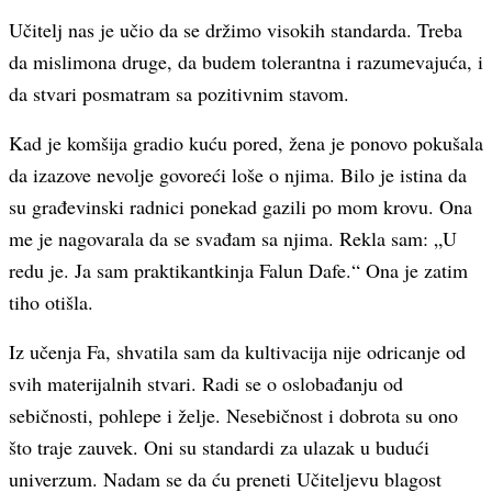
Učitelj nas je učio da se držimo visokih standarda. Treba
da mislimona druge, da budem tolerantna i razumevajuća, i
da stvari posmatram sa pozitivnim stavom.
Kad je komšija gradio kuću pored, žena je ponovo pokušala
da izazove nevolje govoreći loše o njima. Bilo je istina da
su građevinski radnici ponekad gazili po mom krovu. Ona
me je nagovarala da se svađam sa njima. Rekla sam: „U
redu je. Ja sam praktikantkinja Falun Dafe.“ Ona je zatim
tiho otišla.
Iz učenja Fa, shvatila sam da kultivacija nije odricanje od
svih materijalnih stvari. Radi se o oslobađanju od
sebičnosti, pohlepe i želje. Nesebičnost i dobrota su ono
što traje zauvek. Oni su standardi za ulazak u budući
univerzum. Nadam se da ću preneti Učiteljevu blagost