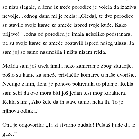
se nisu slagale, a žena iz treće porodice je volela da izaziva
nevolje. Jednog dana mi je rekla: „Gledaj, te dve porodice
su stavile svoje kante za smeće ispred tvoje kuće. Kako
prljavo!“ Jedna od porodica je imala nekoliko podstanara,
pa su svoje kante za smeće postavili ispred našeg ulaza. Ja
sam joj se samo nasmešila i ništa nisam rekla.
Možda sam još uvek imala neko zameranje zbog situacije,
pošto su kante za smeće privlačile komarce u naše dvorište.
Nedugo zatim, žena je ponovo pokrenula to pitanje. Rekla
sam sebi da ovo mora biti još jedan test mog karaktera.
Rekla sam: „Ako žele da ih stave tamo, neka ih. To je
njihova odluka.“
Ona je odgovorila: „Ti si stvarno budala! Puštaš ljude da te
gaze.“