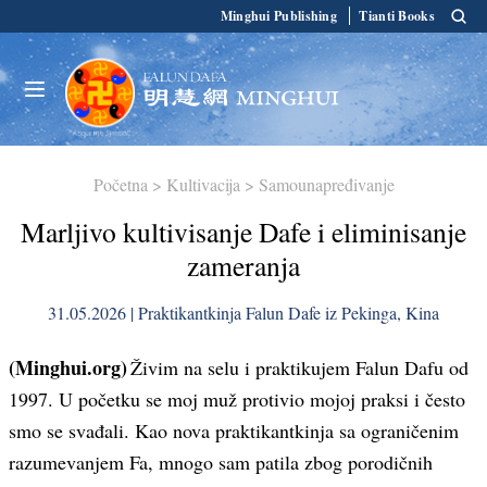
Minghui Publishing
Tianti Books
Početna
>
Kultivacija
>
Samounapređivanje
Marljivo kultivisanje Dafe i eliminisanje
zameranja
31.05.2026 | Praktikantkinja Falun Dafe iz Pekinga, Kina
(Minghui.org)
Živim na selu i praktikujem Falun Dafu od
1997. U početku se moj muž protivio mojoj praksi i često
smo se svađali. Kao nova praktikantkinja sa ograničenim
razumevanjem Fa, mnogo sam patila zbog porodičnih