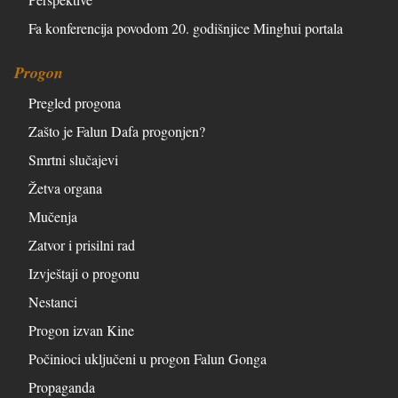
Fa konferencija povodom 20. godišnjice Minghui portala
Progon
Pregled progona
Zašto je Falun Dafa progonjen?
Smrtni slučajevi
Žetva organa
Mučenja
Zatvor i prisilni rad
Izvještaji o progonu
Nestanci
Progon izvan Kine
Počinioci uključeni u progon Falun Gonga
Propaganda