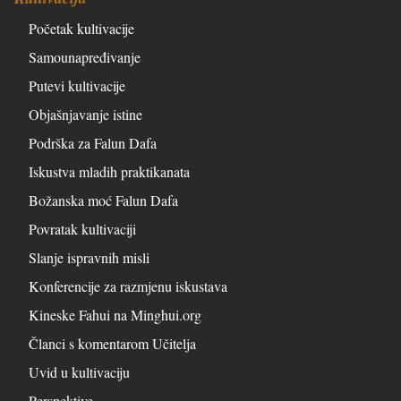
Početak kultivacije
Samounapređivanje
Putevi kultivacije
Objašnjavanje istine
Podrška za Falun Dafa
Iskustva mladih praktikanata
Božanska moć Falun Dafa
Povratak kultivaciji
Slanje ispravnih misli
Konferencije za razmjenu iskustava
Kineske Fahui na Minghui.org
Članci s komentarom Učitelja
Uvid u kultivaciju
Perspektive