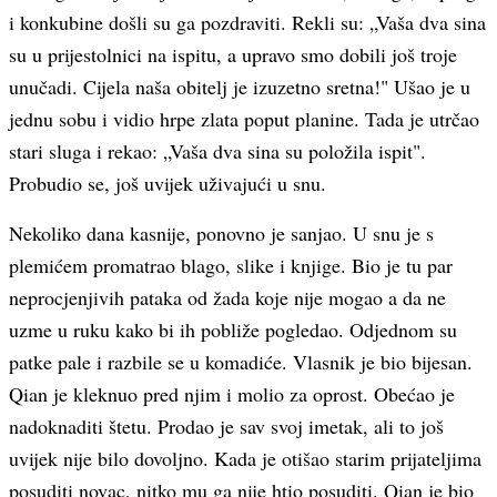
i konkubine došli su ga pozdraviti. Rekli su: „Vaša dva sina
su u prijestolnici na ispitu, a upravo smo dobili još troje
unučadi. Cijela naša obitelj je izuzetno sretna!" Ušao je u
jednu sobu i vidio hrpe zlata poput planine. Tada je utrčao
stari sluga i rekao: „Vaša dva sina su položila ispit".
Probudio se, još uvijek uživajući u snu.
Nekoliko dana kasnije, ponovno je sanjao. U snu je s
plemićem promatrao blago, slike i knjige. Bio je tu par
neprocjenjivih pataka od žada koje nije mogao a da ne
uzme u ruku kako bi ih pobliže pogledao. Odjednom su
patke pale i razbile se u komadiće. Vlasnik je bio bijesan.
Qian je kleknuo pred njim i molio za oprost. Obećao je
nadoknaditi štetu. Prodao je sav svoj imetak, ali to još
uvijek nije bilo dovoljno. Kada je otišao starim prijateljima
posuditi novac, nitko mu ga nije htio posuditi. Qian je bio