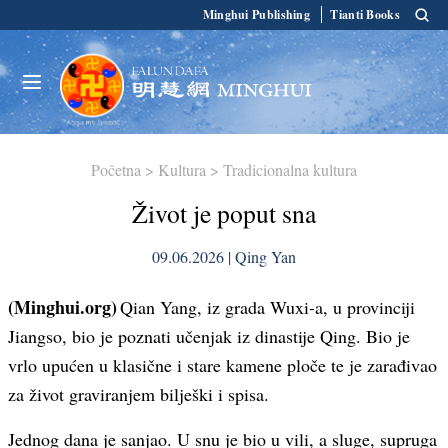
Minghui Publishing
Tianti Books
Početna
>
Kultura
>
Tradicionalna kultura
Život je poput sna
09.06.2026 | Qing Yan
(Minghui.org)
Qian Yang, iz grada Wuxi-a, u provinciji
Jiangso, bio je poznati učenjak iz dinastije Qing. Bio je
vrlo upućen u klasične i stare kamene ploče te je zarađivao
za život graviranjem bilješki i spisa.
Jednog dana je sanjao. U snu je bio u vili, a sluge, supruga