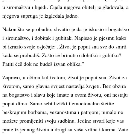
u siromaštvu i bijedi. Cijela njegova obitelj je gladovala, a
njegova supruga je izgledala jadno.
Nakon što se probudio, shvatio je da je iskusio i bogatstvo
i siromaštvo, i dobitak i gubitak. Napisao je pjesmu kako
bi izrazio svoje osjećaje: „Život je poput sna sve do smrti
kada se probudiš. Zašto se brinuti o dobitku i gubitku?
Patiti ćeš dok ne budeš izvan oblika."
Zapravo, u očima kultivatora, život je poput sna. Život za
životom, samo glavna svijest nastavlja živjeti. Bez obzira
na bogatstvo i slavu koje imate u ovom životu, oni nestaju
poput dima. Samo sebi fizički i emocionalno štetite
beskrajnim borbama, vezanostima i patnjom; nimalo ne
možete promijeniti svoju sudbinu. Jedine stvari koje vas
prate iz jednog života u drugi su vaša vrlina i karma. Zato