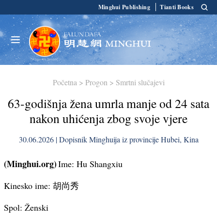
Minghui Publishing
Tianti Books
Početna
>
Progon
>
Smrtni slučajevi
63-godišnja žena umrla manje od 24 sata
nakon uhićenja zbog svoje vjere
30.06.2026 | Dopisnik Minghuija iz provincije Hubei, Kina
(Minghui.org)
Ime: Hu Shangxiu
Kinesko ime: 胡尚秀
Spol: Ženski