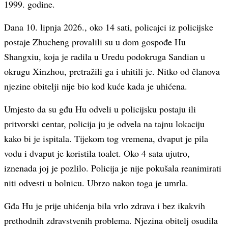
1999. godine.
Dana 10. lipnja 2026., oko 14 sati, policajci iz policijske
postaje Zhucheng provalili su u dom gospođe Hu
Shangxiu, koja je radila u Uredu podokruga Sandian u
okrugu Xinzhou, pretražili ga i uhitili je. Nitko od članova
njezine obitelji nije bio kod kuće kada je uhićena.
Umjesto da su gđu Hu odveli u policijsku postaju ili
pritvorski centar, policija ju je odvela na tajnu lokaciju
kako bi je ispitala. Tijekom tog vremena, dvaput je pila
vodu i dvaput je koristila toalet. Oko 4 sata ujutro,
iznenada joj je pozlilo. Policija je nije pokušala reanimirati
niti odvesti u bolnicu. Ubrzo nakon toga je umrla.
Gđa Hu je prije uhićenja bila vrlo zdrava i bez ikakvih
prethodnih zdravstvenih problema. Njezina obitelj osudila