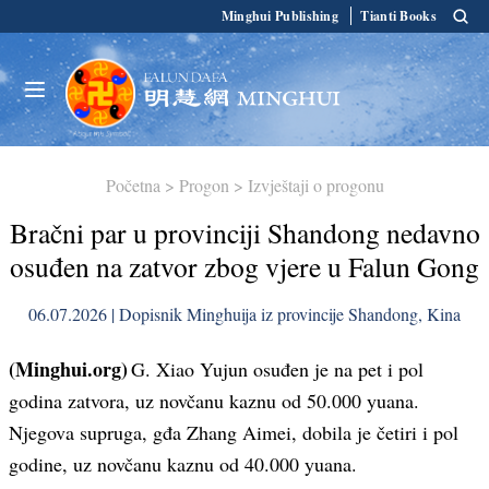
Minghui Publishing
Tianti Books
Početna
>
Progon
>
Izvještaji o progonu
Bračni par u provinciji Shandong nedavno
osuđen na zatvor zbog vjere u Falun Gong
06.07.2026 | Dopisnik Minghuija iz provincije Shandong, Kina
(Minghui.org)
G. Xiao Yujun osuđen je na pet i pol
godina zatvora, uz novčanu kaznu od 50.000 yuana.
Njegova supruga, gđa Zhang Aimei, dobila je četiri i pol
godine, uz novčanu kaznu od 40.000 yuana.