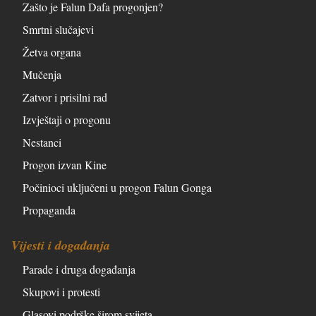
Zašto je Falun Dafa progonjen?
Smrtni slučajevi
Žetva organa
Mučenja
Zatvor i prisilni rad
Izvještaji o progonu
Nestanci
Progon izvan Kine
Počinioci uključeni u progon Falun Gonga
Propaganda
Vijesti i događanja
Parade i druga događanja
Skupovi i protesti
Glasovi podrške širom svijeta