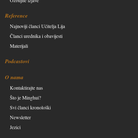
Ozbiljne izjave
Reference
Najnoviji članci Učitelja Lija
Članci urednika i obavijesti
Materijali
Podcastovi
O nama
Kontaktirajte nas
Što je Minghui?
Svi članci kronološki
Newsletter
Jezici