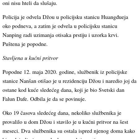
oni nisu hteli da slušaju.
Policija je odvela Džou u policijsku stanicu Huangđueja
oko podneva, a zatim je odvela u policijsku stanicu
Nanping radi uzimanja otisaka prstiju i uzorka krvi.
Puštena je popodne.
Stavljena u kućni pritvor
Popodne 12. maja 2020. godine, službenik iz policijske
stanice Nanšan otišao je u rezidenciju Džou i naredio joj da
ostane kod kuće sledećeg dana, koji je bio Svetski dan
Falun Dafe. Odbila je da se povinuje.
Oko 19 časova sledećeg dana, nekoliko službenika je
provalilo u dom Džou i stavilo je u kućni pritvor na šest
meseci. Dva službenika su ostala ispred njenog doma kako