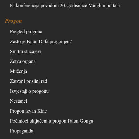
Fa konferencija povodom 20. godišnjice Minghui portala
Progon
Pregled progona
Zašto je Falun Dafa progonjen?
Smrtni slučajevi
Žetva organa
Mučenja
Zatvor i prisilni rad
Izvještaji o progonu
Nestanci
Progon izvan Kine
Počinioci uključeni u progon Falun Gonga
Propaganda