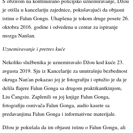
S obzirom na kontinuirano policijsko uznemiravanje, Džou
je otišla u kancelariju zajednice, pokušavajući da objasni
istinu o Falun Gongu. Uhapšena je tokom druge posete 26.
oktobra 2016. godine i odvedena u centar za ispiranje
mozga Nanšan.
Uznemiravanje i pretres kuće
Nekoliko službenika je uznemiravalo Džou kod kuće 23.
avgusta 2019. Sju iz Kancelarije za unutrašnju bezbednost
okruga Nan'an pokazao joj je fotografiju i optužio je da je
delila flajere Falun Gonga sa drugom praktikantkinjom,
Liu Čangsiu. Zaplenili su joj knjige Falun Gonga,
fotografiju osnivača Falun Gonga, audio kasete sa
predavanjima Falun Gonga i informativne materijale.
Džou je pokušala da im objasni istinu o Falun Gongu, ali