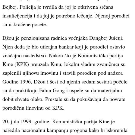
Bejbej. Policija je tvrdila da joj je otkrivena srčana
insuficijencija i da joj je potrebno lečenje. Njenoj porodici
su uskraćene posete.
Džou je penzionisana radnica voćnjaka Đangbej Juicui.
Njen deda je bio uticajan bankar koji je porodici ostavio
značajno nasledstvo. Nakon što je Komunistička partija
Kine (KPK) preuzela Kinu, lokalni vladini zvaničnici su
zaplenili njihovu imovinu i stavili porodicu pod nadzor.
Godine 1996, Džou i šest od njenih sedam sestara počele
su da praktikuju Falun Gong i uspele su da materijalnu
dobit shvate olako. Prestale su da pokušavaju da povrate
porodičnu imovinu od KPK.
20. jula 1999. godine, Komunistička partija Kine je
naredila nacionalnu kampanju progona kako bi iskorenila