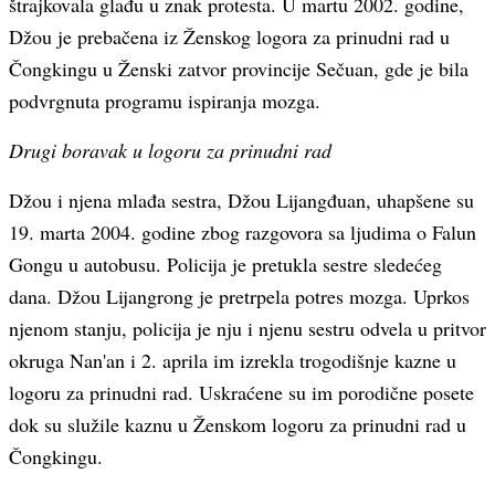
štrajkovala glađu u znak protesta. U martu 2002. godine,
Džou je prebačena iz Ženskog logora za prinudni rad u
Čongkingu u Ženski zatvor provincije Sečuan, gde je bila
podvrgnuta programu ispiranja mozga.
Drugi boravak u logoru za prinudni rad
Džou i njena mlađa sestra, Džou Lijangđuan, uhapšene su
19. marta 2004. godine zbog razgovora sa ljudima o Falun
Gongu u autobusu. Policija je pretukla sestre sledećeg
dana. Džou Lijangrong je pretrpela potres mozga. Uprkos
njenom stanju, policija je nju i njenu sestru odvela u pritvor
okruga Nan'an i 2. aprila im izrekla trogodišnje kazne u
logoru za prinudni rad. Uskraćene su im porodične posete
dok su služile kaznu u Ženskom logoru za prinudni rad u
Čongkingu.