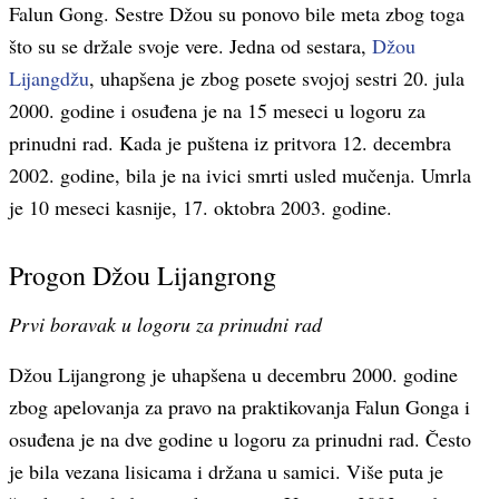
Falun Gong. Sestre Džou su ponovo bile meta zbog toga
što su se držale svoje vere. Jedna od sestara,
Džou
Lijangdžu
, uhapšena je zbog posete svojoj sestri 20. jula
2000. godine i osuđena je na 15 meseci u logoru za
prinudni rad. Kada je puštena iz pritvora 12. decembra
2002. godine, bila je na ivici smrti usled mučenja. Umrla
je 10 meseci kasnije, 17. oktobra 2003. godine.
Progon Džou Lijangrong
Prvi boravak u logoru za prinudni rad
Džou Lijangrong je uhapšena u decembru 2000. godine
zbog apelovanja za pravo na praktikovanja Falun Gonga i
osuđena je na dve godine u logoru za prinudni rad. Često
je bila vezana lisicama i držana u samici. Više puta je