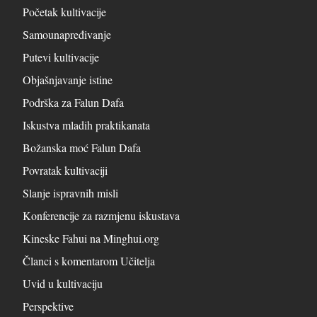
Početak kultivacije
Samounapređivanje
Putevi kultivacije
Objašnjavanje istine
Podrška za Falun Dafa
Iskustva mladih praktikanata
Božanska moć Falun Dafa
Povratak kultivaciji
Slanje ispravnih misli
Konferencije za razmjenu iskustava
Kineske Fahui na Minghui.org
Članci s komentarom Učitelja
Uvid u kultivaciju
Perspektive