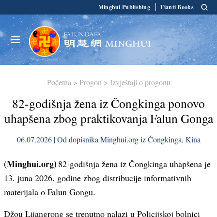
Minghui Publishing
Tianti Books
Početna
>
Progon
>
Izvještaji o progonu
82-godišnja žena iz Čongkinga ponovo
uhapšena zbog praktikovanja Falun Gonga
06.07.2026 | Od dopisnika Minghui.org iz Čongkinga, Kina
(Minghui.org)
82-godišnja žena iz Čongkinga uhapšena je
13. juna 2026. godine zbog distribucije informativnih
materijala o Falun Gongu.
Džou Lijangrong se trenutno nalazi u Policijskoj bolnici