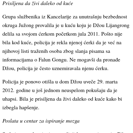
Prisiljena da živi daleko od kuće
Grupa službenika iz Kancelarije za unutrašnju bezbednost
okruga Južong provalila je u kuću koju je Džou Lijangrong
delila sa svojom ćerkom početkom jula 2011. Pošto nije
bila kod kuće, policija je rekla njenoj ćerki da je već na
njihovoj listi traženih osoba zbog slanja pisama sa
informacijama o Falun Gongu. Ne mogavši da pronađe
Džou, policija je često uznemiravala njenu ćerku.
Policija je ponovo otišla u dom Džou uveče 29. marta
2012. godine u još jednom neuspelom pokušaju da je
uhapsi. Bila je prisiljena da živi daleko od kuće kako bi
izbegla hapšenje.
Poslata u centar za ispiranje mozga