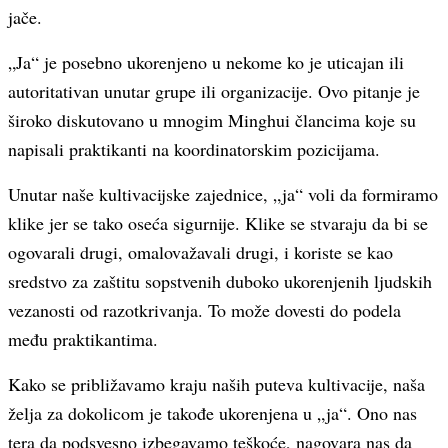
jače.
„Ja“ je posebno ukorenjeno u nekome ko je uticajan ili
autoritativan unutar grupe ili organizacije. Ovo pitanje je
široko diskutovano u mnogim Minghui člancima koje su
napisali praktikanti na koordinatorskim pozicijama.
Unutar naše kultivacijske zajednice, „ja“ voli da formiramo
klike jer se tako oseća sigurnije. Klike se stvaraju da bi se
ogovarali drugi, omalovažavali drugi, i koriste se kao
sredstvo za zaštitu sopstvenih duboko ukorenjenih ljudskih
vezanosti od razotkrivanja. To može dovesti do podela
među praktikantima.
Kako se približavamo kraju naših puteva kultivacije, naša
želja za dokolicom je takođe ukorenjena u „ja“. Ono nas
tera da podsvesno izbegavamo teškoće, nagovara nas da