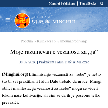
Minghui Publishing
Tianti Books
Početna
>
Kultivacija
>
Samounapređivanje
Moje razumevanje vezanosti za „ja“
08.07.2026 | Praktikant Falun Dafe iz Malezije
(Minghui.org)
Eliminisanje vezanosti za „sebe“ je nešto
što bi svi praktikanti Falun Dafe trebalo da urade. Mnogi
oblici manifestacija vezanosti za „sebe“ mogu se videti
tokom naše kultivacije, ali čini se da ih je posebno teško
prevazići.