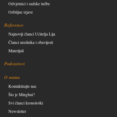
Odvjetnici i sudske tužbe
Ozbiljne izjave
Reference
Najnoviji članci Učitelja Lija
Članci urednika i obavijesti
Materijali
Podcastovi
O nama
Kontaktirajte nas
Što je Minghui?
Svi članci kronološki
Newsletter