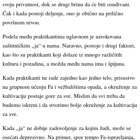
svoju privatnost, dok se drugi brinu da će biti osuđivani.
Čak i kada postoji deljenje, ono je obično na prilično
površnom nivou.
Podela među praktikantima uglavnom je uzrokovana
zaštitničkim „ja“ u nama. Naravno, postoje i drugi faktori,
kao što su praktikanti koji dolaze iz mnogo različitih
kultura i pozadina, a možda među nama ima i špijuna.
Kada praktikanti ne rade zajedno kao jedno telo, prisustvo
na grupnom učenju Fa i vežbalištima opada, a okruženje za
kultivaciju postaje gore za sve. Mislim da svi treba da
budemo iskreni i da stvorimo bolje okruženje za kultivaciju
za sve.
Kada „ja“ ne dobije zadovoljenje za kojim žudi, može se
osećati depresivno. Na primer, spor tempo Fa-ispravljanja,