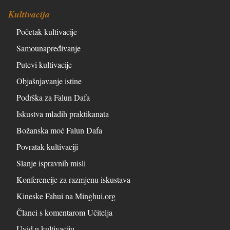
Kultivacija
Početak kultivacije
Samounapređivanje
Putevi kultivacije
Objašnjavanje istine
Podrška za Falun Dafa
Iskustva mladih praktikanata
Božanska moć Falun Dafa
Povratak kultivaciji
Slanje ispravnih misli
Konferencije za razmjenu iskustava
Kineske Fahui na Minghui.org
Članci s komentarom Učitelja
Uvid u kultivaciju