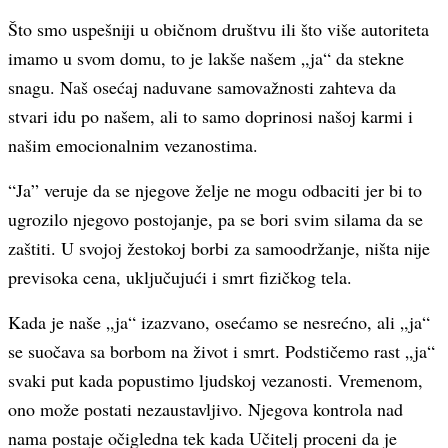
Što smo uspešniji u običnom društvu ili što više autoriteta
imamo u svom domu, to je lakše našem „ja“ da stekne
snagu. Naš osećaj naduvane samovažnosti zahteva da
stvari idu po našem, ali to samo doprinosi našoj karmi i
našim emocionalnim vezanostima.
“Ja” veruje da se njegove želje ne mogu odbaciti jer bi to
ugrozilo njegovo postojanje, pa se bori svim silama da se
zaštiti. U svojoj žestokoj borbi za samoodržanje, ništa nije
previsoka cena, uključujući i smrt fizičkog tela.
Kada je naše „ja“ izazvano, osećamo se nesrećno, ali „ja“
se suočava sa borbom na život i smrt. Podstičemo rast „ja“
svaki put kada popustimo ljudskoj vezanosti. Vremenom,
ono može postati nezaustavljivo. Njegova kontrola nad
nama postaje očigledna tek kada Učitelj proceni da je