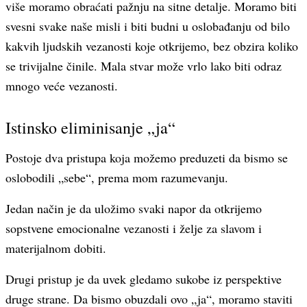
više moramo obraćati pažnju na sitne detalje. Moramo biti
svesni svake naše misli i biti budni u oslobađanju od bilo
kakvih ljudskih vezanosti koje otkrijemo, bez obzira koliko
se trivijalne činile. Mala stvar može vrlo lako biti odraz
mnogo veće vezanosti.
Istinsko eliminisanje „ja“
Postoje dva pristupa koja možemo preduzeti da bismo se
oslobodili „sebe“, prema mom razumevanju.
Jedan način je da uložimo svaki napor da otkrijemo
sopstvene emocionalne vezanosti i želje za slavom i
materijalnom dobiti.
Drugi pristup je da uvek gledamo sukobe iz perspektive
druge strane. Da bismo obuzdali ovo „ja“, moramo staviti