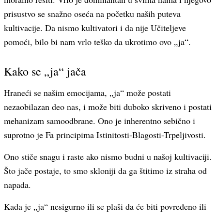
prisustvo se snažno oseća na početku naših puteva
kultivacije. Da nismo kultivatori i da nije Učiteljeve
pomoći, bilo bi nam vrlo teško da ukrotimo ovo „ja“.
Kako se „ja“ jača
Hraneći se našim emocijama, „ja“ može postati
nezaobilazan deo nas, i može biti duboko skriveno i postati
mehanizam samoodbrane. Ono je inherentno sebično i
suprotno je Fa principima Istinitosti-Blagosti-Trpeljivosti.
Ono stiče snagu i raste ako nismo budni u našoj kultivaciji.
Što jače postaje, to smo skloniji da ga štitimo iz straha od
napada.
Kada je „ja“ nesigurno ili se plaši da će biti povređeno ili