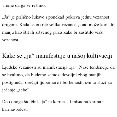
vreme da ga se rešimo.
„Ja“ je prilično lukavo i ponekad pokriva jednu vezanost
drugom. Kada se otkrije velika vezanost, ono može koristiti
manju kao štit ili žrtvenog jarca kako bi zaštitilo veću
vezanost.
Kako se „ja“ manifestuje u našoj kultivaciji
Ljudske vezanosti su manifestacija „ja“. Naše tendencije da
se hvalimo, da budemo samozadovoljni zbog manjih
postignuća, osećaji ljubomore i borbenosti, sve to služi za
jačanje „sebe“.
Deo onoga što čini „ja“ je karma – i misaona karma i
karma-bolest.