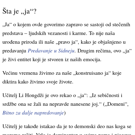
Šta je „ja“?
„Ja“ o kojem ovde govorimo zapravo se sastoji od stečenih
predstava – ljudskih vezanosti i karme. To nije naša
urođena priroda ili naše „pravo ja“, kako je objašnjeno u
predavanju
Predavanje u Sidneju
. Drugim rečima, ovo „ja“
je živi entitet koji je stvoren iz naših emocija.
Većinu vremena živimo za naše „konstruisano ja“ koje
diktira kako živimo svoje živote.
Učitelj Li Hongdži je ovo rekao o „ja“: „Iz sebičnosti i
srdžbe ona se žali na nepravde nanesene joj.“ („Domeni“,
Bitno za dalje napredovanje
)
Učitelj je takođe istakao da je to demonski deo nas koga se
moramo rešiti. Vrlo je dominantan u svima nama i njegovo