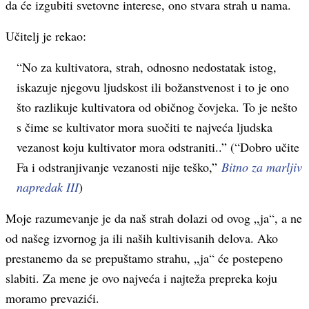
da će izgubiti svetovne interese, ono stvara strah u nama.
Učitelj je rekao:
“
No za kultivatora, strah, odnosno nedostatak istog,
iskazuje njegovu ljudskost ili božanstvenost i to je ono
što razlikuje kultivatora od običnog čovjeka. To je nešto
s čime se kultivator mora suočiti te najveća ljudska
vezanost koju kultivator mora odstraniti.
.” (“Dobro učite
Fa i odstranjivanje vezanosti nije teško,”
Bitno za marljiv
napredak III
)
Moje razumevanje je da naš strah dolazi od ovog „ja“, a ne
od našeg izvornog ja ili naših kultivisanih delova. Ako
prestanemo da se prepuštamo strahu, „ja“ će postepeno
slabiti. Za mene je ovo najveća i najteža prepreka koju
moramo prevazići.