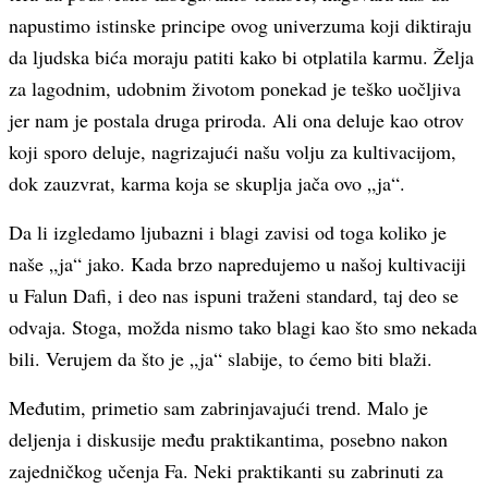
napustimo istinske principe ovog univerzuma koji diktiraju
da ljudska bića moraju patiti kako bi otplatila karmu. Želja
za lagodnim, udobnim životom ponekad je teško uočljiva
jer nam je postala druga priroda. Ali ona deluje kao otrov
koji sporo deluje, nagrizajući našu volju za kultivacijom,
dok zauzvrat, karma koja se skuplja jača ovo „ja“.
Da li izgledamo ljubazni i blagi zavisi od toga koliko je
naše „ja“ jako. Kada brzo napredujemo u našoj kultivaciji
u Falun Dafi, i deo nas ispuni traženi standard, taj deo se
odvaja. Stoga, možda nismo tako blagi kao što smo nekada
bili. Verujem da što je „ja“ slabije, to ćemo biti blaži.
Međutim, primetio sam zabrinjavajući trend. Malo je
deljenja i diskusije među praktikantima, posebno nakon
zajedničkog učenja Fa. Neki praktikanti su zabrinuti za