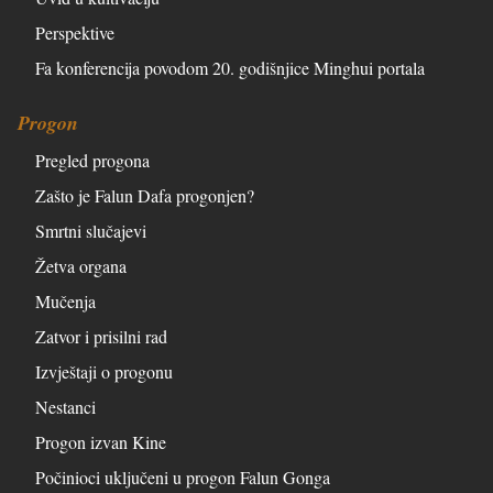
Perspektive
Fa konferencija povodom 20. godišnjice Minghui portala
Progon
Pregled progona
Zašto je Falun Dafa progonjen?
Smrtni slučajevi
Žetva organa
Mučenja
Zatvor i prisilni rad
Izvještaji o progonu
Nestanci
Progon izvan Kine
Počinioci uključeni u progon Falun Gonga