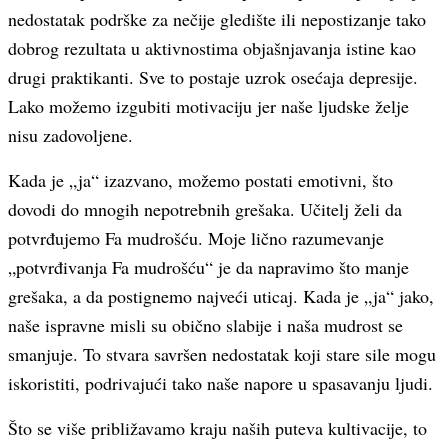
nedostatak podrške za nečije gledište ili nepostizanje tako
dobrog rezultata u aktivnostima objašnjavanja istine kao
drugi praktikanti. Sve to postaje uzrok osećaja depresije.
Lako možemo izgubiti motivaciju jer naše ljudske želje
nisu zadovoljene.
Kada je „ja“ izazvano, možemo postati emotivni, što
dovodi do mnogih nepotrebnih grešaka. Učitelj želi da
potvrđujemo Fa mudrošću. Moje lično razumevanje
„potvrđivanja Fa mudrošću“ je da napravimo što manje
grešaka, a da postignemo najveći uticaj. Kada je „ja“ jako,
naše ispravne misli su obično slabije i naša mudrost se
smanjuje. To stvara savršen nedostatak koji stare sile mogu
iskoristiti, podrivajući tako naše napore u spasavanju ljudi.
Što se više približavamo kraju naših puteva kultivacije, to