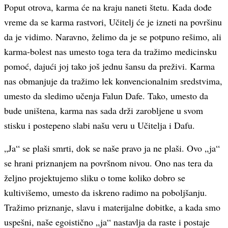
Poput otrova, karma će na kraju naneti štetu. Kada dođe
vreme da se karma rastvori, Učitelj će je izneti na površinu
da je vidimo. Naravno, želimo da je se potpuno rešimo, ali
karma-bolest nas umesto toga tera da tražimo medicinsku
pomoć, dajući joj tako još jednu šansu da preživi. Karma
nas obmanjuje da tražimo lek konvencionalnim sredstvima,
umesto da sledimo učenja Falun Dafe. Tako, umesto da
bude uništena, karma nas sada drži zarobljene u svom
stisku i postepeno slabi našu veru u Učitelja i Dafu.
„Ja“ se plaši smrti, dok se naše pravo ja ne plaši. Ovo „ja“
se hrani priznanjem na površnom nivou. Ono nas tera da
željno projektujemo sliku o tome koliko dobro se
kultivišemo, umesto da iskreno radimo na poboljšanju.
Tražimo priznanje, slavu i materijalne dobitke, a kada smo
uspešni, naše egoistično „ja“ nastavlja da raste i postaje