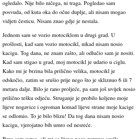
ogledalo. Nije bilo ničega, ni traga. Pogledao sam
posvuda, od kuta oka do očne duplje, ali nisam mogao
vidjeti česticu. Nisam znao gdje je nestala.
Jednom sam se vozio motociklom u drugi grad. U
prošlosti, kad sam vozio motocikl, nikad nisam nosio
kacigu. Tog dana, ne znam zašto, ali odlučio sam je nositi.
Kad sam stigao u grad, moj motocikl je udario u ciglu.
Kako mi je brzina bila prilično velika, motocikl je
odskočio, zatim se srušio prije nego što je skliznuo 6 ili 7
metara dalje. Bilo je rano proljeće, pa sam još uvijek nosio
prilično tešku odjeću. Struganje je probilo koljeno moje
lijeve nogavice i ogroman komad lijeve strane moje kacige
se odlomio. To je bilo blizu! Da tog dana nisam nosio
kacigu, vjerojatno bih umro od nesreće.
Brzo sam ustao, ali mi se lijeva noga zapravo savila