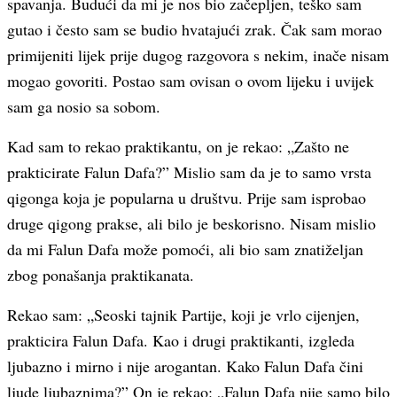
spavanja. Budući da mi je nos bio začepljen, teško sam
gutao i često sam se budio hvatajući zrak. Čak sam morao
primijeniti lijek prije dugog razgovora s nekim, inače nisam
mogao govoriti. Postao sam ovisan o ovom lijeku i uvijek
sam ga nosio sa sobom.
Kad sam to rekao praktikantu, on je rekao: „Zašto ne
prakticirate Falun Dafa?” Mislio sam da je to samo vrsta
qigonga koja je popularna u društvu. Prije sam isprobao
druge qigong prakse, ali bilo je beskorisno. Nisam mislio
da mi Falun Dafa može pomoći, ali bio sam znatiželjan
zbog ponašanja praktikanata.
Rekao sam: „Seoski tajnik Partije, koji je vrlo cijenjen,
prakticira Falun Dafa. Kao i drugi praktikanti, izgleda
ljubazno i mirno i nije arogantan. Kako Falun Dafa čini
ljude ljubaznima?” On je rekao: „Falun Dafa nije samo bilo