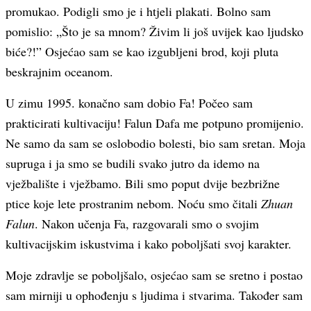
promukao. Podigli smo je i htjeli plakati. Bolno sam
pomislio: „Što je sa mnom? Živim li još uvijek kao ljudsko
biće?!” Osjećao sam se kao izgubljeni brod, koji pluta
beskrajnim oceanom.
U zimu 1995. konačno sam dobio Fa! Počeo sam
prakticirati kultivaciju! Falun Dafa me potpuno promijenio.
Ne samo da sam se oslobodio bolesti, bio sam sretan. Moja
supruga i ja smo se budili svako jutro da idemo na
vježbalište i vježbamo. Bili smo poput dvije bezbrižne
ptice koje lete prostranim nebom. Noću smo čitali
Zhuan
Falun
. Nakon učenja Fa, razgovarali smo o svojim
kultivacijskim iskustvima i kako poboljšati svoj karakter.
Moje zdravlje se poboljšalo, osjećao sam se sretno i postao
sam mirniji u ophođenju s ljudima i stvarima. Također sam