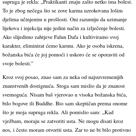
supruga je rekla: „Praktikanti znaju zašto netko ima bolest.
To je zbog nečega što se zove karma uzrokovana lošim
djelima učinjenim u prošlosti. Oni razumiju da uzimanje
lijekova i injekcija nije jedini način za izlječenje bolesti.
Ako slijedimo zahtjeve Falun Dafa i kultiviramo svoj
karakter, eliminirat ćemo karmu. Ako je osoba iskrena,
božanska bića će joj pomoći i uskoro će se oporaviti od
svoje bolesti.”
Kroz svoj posao, znao sam za neka od najsuvremenijih
znanstvenih dostignuća. Stoga sam mislio da je znanost
svemoguća. Nisam baš vjerovao u visoka božanska bića,
bilo bogove ili Buddhe. Bio sam skeptičan prema onome
što je moja supruga rekla. Ali pomislio sam: „Kad
vježbam, moraju se zatvoriti usta. Ne mogu disati kroz
nos, i često moram otvoriti usta. Zar to ne bi bilo protivno