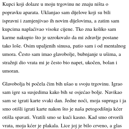
Kupci koji dolaze u moju trgovinu ne znaju ništa o
popravku aparata. Uklanjao sam dijelove koji su bili
ispravni i zamjenjivao ih novim dijelovima, a zatim sam
kupcima naplaćivao visoke cijene. Tko zna koliko sam
karme nakupio što je uzrokovalo da mi zdravlje postane
tako loše. Osim upaljenih sinusa, patio sam i od mentalnog
umora. Često sam imao glavobolje, bubnjanje u ušima, a
stražnji dio vrata mi je često bio napet, ukočen, bolan i
umoran.
Glavobolja bi počela čim bih ušao u svoju trgovinu. Igrao
sam igre sa susjedima kako bih se osjećao bolje. Navikao
sam se igrati karte svaki dan. Jedne noći, moja supruga i ja
smo otišli igrati karte nakon što je naša petogodišnja kćer
otišla spavati. Vratili smo se kući kasno. Kad smo otvorili
vrata, moja kćer je plakala. Lice joj je bilo crveno, a glas