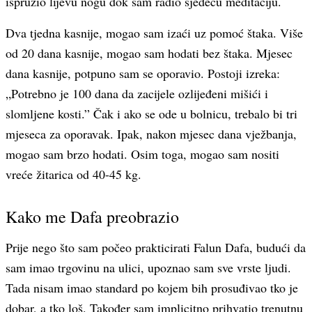
ispružio lijevu nogu dok sam radio sjedeću meditaciju.
Dva tjedna kasnije, mogao sam izaći uz pomoć štaka. Više
od 20 dana kasnije, mogao sam hodati bez štaka. Mjesec
dana kasnije, potpuno sam se oporavio. Postoji izreka:
„Potrebno je 100 dana da zacijele ozlijeđeni mišići i
slomljene kosti.” Čak i ako se ode u bolnicu, trebalo bi tri
mjeseca za oporavak. Ipak, nakon mjesec dana vježbanja,
mogao sam brzo hodati. Osim toga, mogao sam nositi
vreće žitarica od 40-45 kg.
Kako me Dafa preobrazio
Prije nego što sam počeo prakticirati Falun Dafa, budući da
sam imao trgovinu na ulici, upoznao sam sve vrste ljudi.
Tada nisam imao standard po kojem bih prosuđivao tko je
dobar, a tko loš. Također sam implicitno prihvatio trenutnu