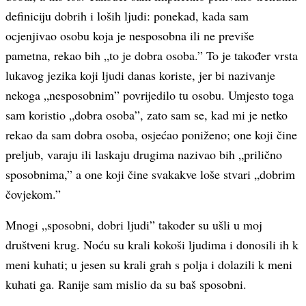
definiciju dobrih i loših ljudi: ponekad, kada sam
ocjenjivao osobu koja je nesposobna ili ne previše
pametna, rekao bih „to je dobra osoba.” To je također vrsta
lukavog jezika koji ljudi danas koriste, jer bi nazivanje
nekoga „nesposobnim” povrijedilo tu osobu. Umjesto toga
sam koristio „dobra osoba”, zato sam se, kad mi je netko
rekao da sam dobra osoba, osjećao poniženo; one koji čine
preljub, varaju ili laskaju drugima nazivao bih „prilično
sposobnima,” a one koji čine svakakve loše stvari „dobrim
čovjekom.”
Mnogi „sposobni, dobri ljudi” također su ušli u moj
društveni krug. Noću su krali kokoši ljudima i donosili ih k
meni kuhati; u jesen su krali grah s polja i dolazili k meni
kuhati ga. Ranije sam mislio da su baš sposobni.