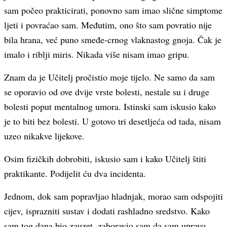
sam počeo prakticirati, ponovno sam imao slične simptome
ljeti i povraćao sam. Međutim, ono što sam povratio nije
bila hrana, već puno smeđe-crnog vlaknastog gnoja. Čak je
imalo i riblji miris. Nikada više nisam imao gripu.
Znam da je Učitelj pročistio moje tijelo. Ne samo da sam
se oporavio od ove dvije vrste bolesti, nestale su i druge
bolesti poput mentalnog umora. Istinski sam iskusio kako
je to biti bez bolesti. U gotovo tri desetljeća od tada, nisam
uzeo nikakve lijekove.
Osim fizičkih dobrobiti, iskusio sam i kako Učitelj štiti
praktikante. Podijelit ću dva incidenta.
Jednom, dok sam popravljao hladnjak, morao sam odspojiti
cijev, isprazniti sustav i dodati rashladno sredstvo. Kako
sam tog dana bio zauzet, zaboravio sam da sam upravo