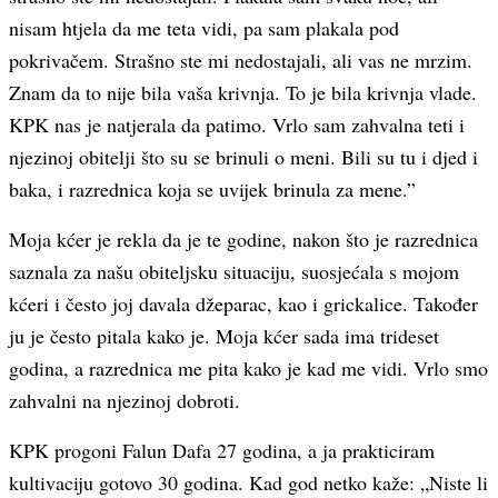
nisam htjela da me teta vidi, pa sam plakala pod
pokrivačem. Strašno ste mi nedostajali, ali vas ne mrzim.
Znam da to nije bila vaša krivnja. To je bila krivnja vlade.
KPK nas je natjerala da patimo. Vrlo sam zahvalna teti i
njezinoj obitelji što su se brinuli o meni. Bili su tu i djed i
baka, i razrednica koja se uvijek brinula za mene.”
Moja kćer je rekla da je te godine, nakon što je razrednica
saznala za našu obiteljsku situaciju, suosjećala s mojom
kćeri i često joj davala džeparac, kao i grickalice. Također
ju je često pitala kako je. Moja kćer sada ima trideset
godina, a razrednica me pita kako je kad me vidi. Vrlo smo
zahvalni na njezinoj dobroti.
KPK progoni Falun Dafa 27 godina, a ja prakticiram
kultivaciju gotovo 30 godina. Kad god netko kaže: „Niste li