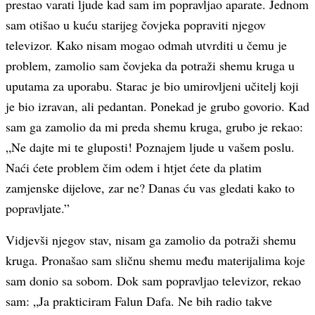
prestao varati ljude kad sam im popravljao aparate. Jednom
sam otišao u kuću starijeg čovjeka popraviti njegov
televizor. Kako nisam mogao odmah utvrditi u čemu je
problem, zamolio sam čovjeka da potraži shemu kruga u
uputama za uporabu. Starac je bio umirovljeni učitelj koji
je bio izravan, ali pedantan. Ponekad je grubo govorio. Kad
sam ga zamolio da mi preda shemu kruga, grubo je rekao:
„Ne dajte mi te gluposti! Poznajem ljude u vašem poslu.
Naći ćete problem čim odem i htjet ćete da platim
zamjenske dijelove, zar ne? Danas ću vas gledati kako to
popravljate.”
Vidjevši njegov stav, nisam ga zamolio da potraži shemu
kruga. Pronašao sam sličnu shemu među materijalima koje
sam donio sa sobom. Dok sam popravljao televizor, rekao
sam: „Ja prakticiram Falun Dafa. Ne bih radio takve