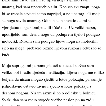
unatrag kad sam upotrijebio silu. Kao što svi znaju, noga
bi se trebala savijati samo naprijed, a ne unatrag, ali moja
se noga savila unatrag. Odmah sam shvatio da mi je
vjerojatno noga slomljena ili iščašena. Uz veliki napor,
upotrijebio sam desnu nogu da poduprem tijelo i podigao
motocikl. Rukom sam podigao lijevu nogu na motocikl,
sjeo na njega, prebacio brzine lijevom rukom i odvezao se
kući.
Moja supruga mi je pomogla ući u kuću. Izdržao sam
veliku bol i radio sjedeću meditaciju. Lijeva noga me toliko
boljela da nisam mogao sjediti u lotos položaju, pa sam je
jednostavno ostavio ravno i sjedio u lotos položaju s
desnom nogom. Nisam razmišljao o odlasku u bolnicu.
Svaki dan sam radio stojeće vježbe naslonjen na zid i