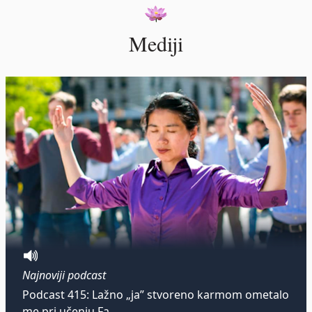
Mediji
Najnoviji podcast
Podcast 415: Lažno „ja” stvoreno karmom ometalo
me pri učenju Fa