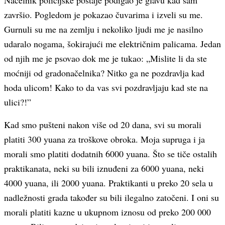
Načelnik policijske postaje podigao je glavu kad sam
završio. Pogledom je pokazao čuvarima i izveli su me.
Gurnuli su me na zemlju i nekoliko ljudi me je nasilno
udaralo nogama, šokirajući me električnim palicama. Jedan
od njih me je psovao dok me je tukao: „Mislite li da ste
moćniji od gradonačelnika? Nitko ga ne pozdravlja kad
hoda ulicom! Kako to da vas svi pozdravljaju kad ste na
ulici?!”
Kad smo pušteni nakon više od 20 dana, svi su morali
platiti 300 yuana za troškove obroka. Moja supruga i ja
morali smo platiti dodatnih 6000 yuana. Što se tiče ostalih
praktikanata, neki su bili iznuđeni za 6000 yuana, neki
4000 yuana, ili 2000 yuana. Praktikanti u preko 20 sela u
nadležnosti grada također su bili ilegalno zatočeni. I oni su
morali platiti kazne u ukupnom iznosu od preko 200 000