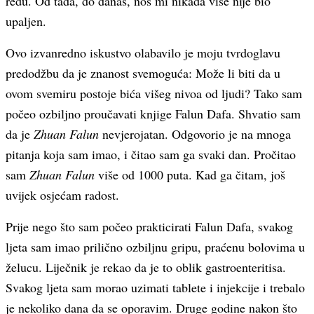
redu. Od tada, do danas, nos mi nikada više nije bio
upaljen.
Ovo izvanredno iskustvo olabavilo je moju tvrdoglavu
predodžbu da je znanost svemoguća: Može li biti da u
ovom svemiru postoje bića višeg nivoa od ljudi? Tako sam
počeo ozbiljno proučavati knjige Falun Dafa. Shvatio sam
da je
Zhuan Falun
nevjerojatan. Odgovorio je na mnoga
pitanja koja sam imao, i čitao sam ga svaki dan. Pročitao
sam
Zhuan Falun
više od 1000 puta. Kad ga čitam, još
uvijek osjećam radost.
Prije nego što sam počeo prakticirati Falun Dafa, svakog
ljeta sam imao prilično ozbiljnu gripu, praćenu bolovima u
želucu. Liječnik je rekao da je to oblik gastroenteritisa.
Svakog ljeta sam morao uzimati tablete i injekcije i trebalo
je nekoliko dana da se oporavim. Druge godine nakon što