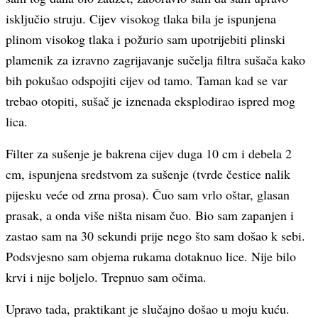
isključio struju. Cijev visokog tlaka bila je ispunjena
plinom visokog tlaka i požurio sam upotrijebiti plinski
plamenik za izravno zagrijavanje sučelja filtra sušača kako
bih pokušao odspojiti cijev od tamo. Taman kad se var
trebao otopiti, sušač je iznenada eksplodirao ispred mog
lica.
Filter za sušenje je bakrena cijev duga 10 cm i debela 2
cm, ispunjena sredstvom za sušenje (tvrde čestice nalik
pijesku veće od zrna prosa). Čuo sam vrlo oštar, glasan
prasak, a onda više ništa nisam čuo. Bio sam zapanjen i
zastao sam na 30 sekundi prije nego što sam došao k sebi.
Podsvjesno sam objema rukama dotaknuo lice. Nije bilo
krvi i nije boljelo. Trepnuo sam očima.
Upravo tada, praktikant je slučajno došao u moju kuću.