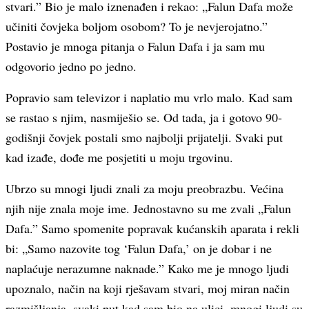
stvari.” Bio je malo iznenađen i rekao: „Falun Dafa može
učiniti čovjeka boljom osobom? To je nevjerojatno.”
Postavio je mnoga pitanja o Falun Dafa i ja sam mu
odgovorio jedno po jedno.
Popravio sam televizor i naplatio mu vrlo malo. Kad sam
se rastao s njim, nasmiješio se. Od tada, ja i gotovo 90-
godišnji čovjek postali smo najbolji prijatelji. Svaki put
kad izađe, dođe me posjetiti u moju trgovinu.
Ubrzo su mnogi ljudi znali za moju preobrazbu. Većina
njih nije znala moje ime. Jednostavno su me zvali „Falun
Dafa.” Samo spomenite popravak kućanskih aparata i rekli
bi: „Samo nazovite tog ‘Falun Dafa,’ on je dobar i ne
naplaćuje nerazumne naknade.” Kako me je mnogo ljudi
upoznalo, način na koji rješavam stvari, moj miran način
razmišljanja, svaki put kad sam bio na ulici, mnogi ljudi su