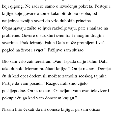
koji qigong. Ne radi se samo o izvođenju pokreta. Postoje i
knjige koje govore o tome kako biti dobra osoba, od
najjednostavnijih stvari do vrlo dubokih principa.
Objašnjavaju zašto se ljudi razbolijevaju, pate i nailaze na
probleme. Govore o strukturi svemira i mnogim drugim
stvarima. Prakticiranje Falun Dafa može promijeniti vaš
pogled na život i svijet.” Pažljivo sam slušao.
Bio sam vrlo zainteresiran: „Vau! Ispada da je Falun Dafa
tako dubok! Moram pročitati knjige.” On je rekao: „Donijet
ću ih kad opet dođem ili možete zamoliti seoskog tajnika
Partije da vam posudi.” Razgovarali smo cijelo
poslijepodne. On je rekao: „Ostavljam vam ovaj televizor i
pokupit ću ga kad vam donesem knjigu.”
Nisam htio čekati da mi donese knjigu, pa sam otišao