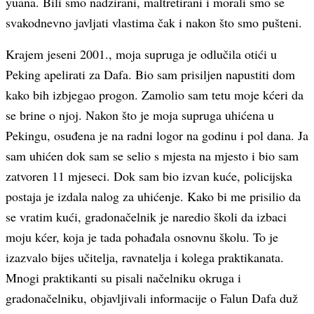
yuana. Bili smo nadzirani, maltretirani i morali smo se
svakodnevno javljati vlastima čak i nakon što smo pušteni.
Krajem jeseni 2001., moja supruga je odlučila otići u
Peking apelirati za Dafa. Bio sam prisiljen napustiti dom
kako bih izbjegao progon. Zamolio sam tetu moje kćeri da
se brine o njoj. Nakon što je moja supruga uhićena u
Pekingu, osuđena je na radni logor na godinu i pol dana. Ja
sam uhićen dok sam se selio s mjesta na mjesto i bio sam
zatvoren 11 mjeseci. Dok sam bio izvan kuće, policijska
postaja je izdala nalog za uhićenje. Kako bi me prisilio da
se vratim kući, gradonačelnik je naredio školi da izbaci
moju kćer, koja je tada pohađala osnovnu školu. To je
izazvalo bijes učitelja, ravnatelja i kolega praktikanata.
Mnogi praktikanti su pisali načelniku okruga i
gradonačelniku, objavljivali informacije o Falun Dafa duž