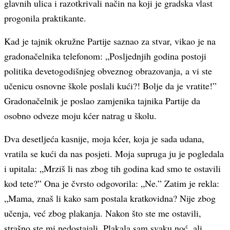
glavnih ulica i razotkrivali način na koji je gradska vlast
progonila praktikante.
Kad je tajnik okružne Partije saznao za stvar, vikao je na
gradonačelnika telefonom: „Posljednjih godina postoji
politika devetogodišnjeg obveznog obrazovanja, a vi ste
učenicu osnovne škole poslali kući?! Bolje da je vratite!”
Gradonačelnik je poslao zamjenika tajnika Partije da
osobno odveze moju kćer natrag u školu.
Dva desetljeća kasnije, moja kćer, koja je sada udana,
vratila se kući da nas posjeti. Moja supruga ju je pogledala
i upitala: „Mrziš li nas zbog tih godina kad smo te ostavili
kod tete?” Ona je čvrsto odgovorila: „Ne.” Zatim je rekla:
„Mama, znaš li kako sam postala kratkovidna? Nije zbog
učenja, već zbog plakanja. Nakon što ste me ostavili,
strašno ste mi nedostajali. Plakala sam svaku noć, ali