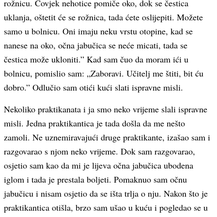
rožnicu. Čovjek nehotice pomiče oko, dok se čestica
uklanja, oštetit će se rožnica, tada ćete oslijepiti. Možete
samo u bolnicu. Oni imaju neku vrstu otopine, kad se
nanese na oko, očna jabučica se neće micati, tada se
čestica može ukloniti.” Kad sam čuo da moram ići u
bolnicu, pomislio sam: „Zaboravi. Učitelj me štiti, bit ću
dobro.” Odlučio sam otići kući slati ispravne misli.
Nekoliko praktikanata i ja smo neko vrijeme slali ispravne
misli. Jedna praktikantica je tada došla da me nešto
zamoli. Ne uznemiravajući druge praktikante, izašao sam i
razgovarao s njom neko vrijeme. Dok sam razgovarao,
osjetio sam kao da mi je lijeva očna jabučica ubodena
iglom i tada je prestala boljeti. Pomaknuo sam očnu
jabučicu i nisam osjetio da se išta trlja o nju. Nakon što je
praktikantica otišla, brzo sam ušao u kuću i pogledao se u