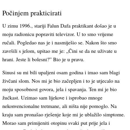
Počinjem prakticirati
U zimu 1996., stariji Falun Dafa praktikant došao je u
moju radionicu popraviti televizor. U to smo vrijeme
ručali. Pogledao nas je i nasmiješio se. Nakon što smo
završili s jelom, upitao me je: „Čini se da ne uživate u
hrani. Jeste li bolesni?” Bio je u pravu.
Sinusi su mi bili upaljeni osam godina i imao sam blagi
živčani slom. Nos mi je bio začepljen i to je utjecalo na
moju sposobnost govora, jela i spavanja. Ten mi je bio
žućkast. Uzimao sam lijekove i isprobao mnoge
nekonvencionalne tretmane, ali ništa nije pomoglo. Na
kraju sam pronašao rješenje koje mi je ublažilo simptome.
Morao sam primijeniti otopinu svaki put prije jela i