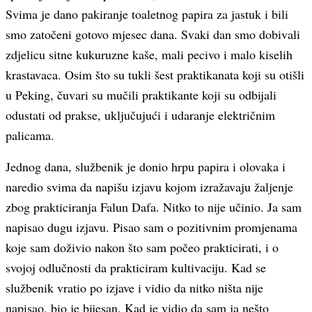
Svima je dano pakiranje toaletnog papira za jastuk i bili
smo zatočeni gotovo mjesec dana. Svaki dan smo dobivali
zdjelicu sitne kukuruzne kaše, mali pecivo i malo kiselih
krastavaca. Osim što su tukli šest praktikanata koji su otišli
u Peking, čuvari su mučili praktikante koji su odbijali
odustati od prakse, uključujući i udaranje električnim
palicama.
Jednog dana, službenik je donio hrpu papira i olovaka i
naredio svima da napišu izjavu kojom izražavaju žaljenje
zbog prakticiranja Falun Dafa. Nitko to nije učinio. Ja sam
napisao dugu izjavu. Pisao sam o pozitivnim promjenama
koje sam doživio nakon što sam počeo prakticirati, i o
svojoj odlučnosti da prakticiram kultivaciju. Kad se
službenik vratio po izjave i vidio da nitko ništa nije
napisao, bio je bijesan. Kad je vidio da sam ja nešto