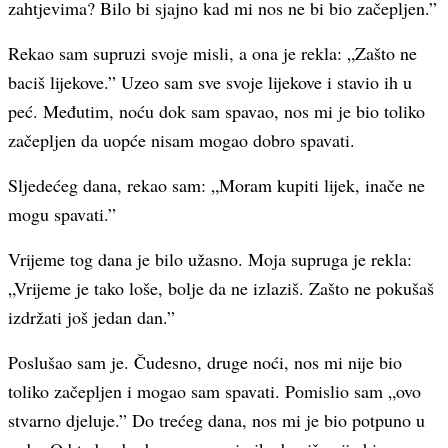
zahtjevima? Bilo bi sjajno kad mi nos ne bi bio začepljen.”
Rekao sam supruzi svoje misli, a ona je rekla: „Zašto ne
baciš lijekove.” Uzeo sam sve svoje lijekove i stavio ih u
peć. Međutim, noću dok sam spavao, nos mi je bio toliko
začepljen da uopće nisam mogao dobro spavati.
Sljedećeg dana, rekao sam: „Moram kupiti lijek, inače ne
mogu spavati.”
Vrijeme tog dana je bilo užasno. Moja supruga je rekla:
„Vrijeme je tako loše, bolje da ne izlaziš. Zašto ne pokušaš
izdržati još jedan dan.”
Poslušao sam je. Čudesno, druge noći, nos mi nije bio
toliko začepljen i mogao sam spavati. Pomislio sam „ovo
stvarno djeluje.” Do trećeg dana, nos mi je bio potpuno u