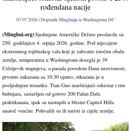
rođendana nacije
07.07.2026 | Dopisnik Minghuija iz Washingtona DC
(Minghui.org)
Sjedinjene Američke Države proslavile su
250. godišnjicu 4. srpnja 2026. godine. Pod utjecajem
ekstremnog toplinskog vala koji je zahvatio istočnu obalu
zemlje, temperatura u Washingtonu dosegla je 39
Celzijevih stupnjeva, a parada povodom Dana neovisnosti,
prvotno zakazana za 10:30 ujutro, otkazana je u
posljednjem trenutku. Tian Guo marširajući orkestar i tim
bubnjara, sastavljen od gotovo 200 Falun Dafa
praktikanata, ipak su nastupili u blizini Capitol Hilla
unatoč vrućini. Pohvalili su ih turisti iz cijele zemlje.