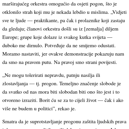
marširajućeg orkestra omogućio da osjeti pogon, što je
otklonilo strah koji mu je nekada lebdio u mislima. „Vidjeti
sve te ljude — praktikante, pa čak i prolaznike koji zastaju
da gledaju; članovi orkestra došli su iz [zemalja] diljem
Europe; grupe koje dolaze iz svakog kutka svijeta —
duboko me dirnulo. Potvrđuje da ne smijemo odustati.
Moramo nastaviti, jer ovakve demonstracije pokazuju nam
da smo na pravom putu. Na pravoj smo strani povijesti.
„Ne mogu tolerirati nepravdu, patnju nasilja ili
zlostavljanja — tj. progon. Temeljno značenje slobode je
da svatko od nas mora biti slobodan biti ono što jest i to
otvoreno izraziti. Borit ću se za to cijeli život — čak i ako
više ne budem u politici”, rekao je.
Smatra da je suprotstavljanje progonu zaštita ljudskih prava