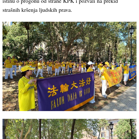
istinu o progonu od strane KPK i pozvali na prekid
strašnih kršenja ljudskih prava.