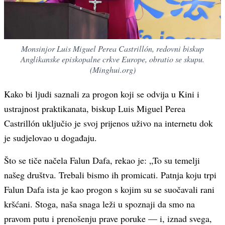
Monsinjor Luis Miguel Perea Castrillón, redovni biskup
Anglikanske episkopalne crkve Europe, obratio se skupu.
(Minghui.org)
Kako bi ljudi saznali za progon koji se odvija u Kini i
ustrajnost praktikanata, biskup Luis Miguel Perea
Castrillón uključio je svoj prijenos uživo na internetu dok
je sudjelovao u događaju.
Što se tiče načela Falun Dafa, rekao je: „To su temelji
našeg društva. Trebali bismo ih promicati. Patnja koju trpi
Falun Dafa ista je kao progon s kojim su se suočavali rani
kršćani. Stoga, naša snaga leži u spoznaji da smo na
pravom putu i prenošenju prave poruke — i, iznad svega,