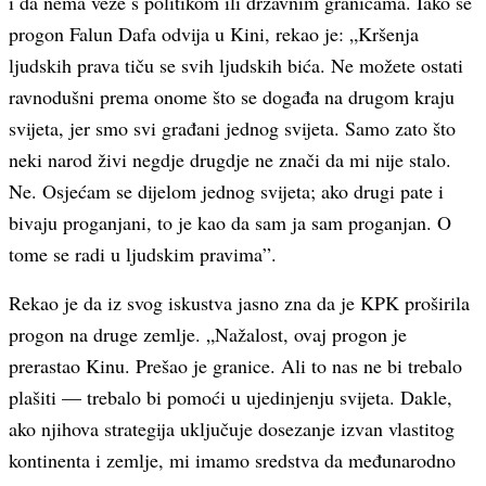
i da nema veze s politikom ili državnim granicama. Iako se
progon Falun Dafa odvija u Kini, rekao je: „Kršenja
ljudskih prava tiču se svih ljudskih bića. Ne možete ostati
ravnodušni prema onome što se događa na drugom kraju
svijeta, jer smo svi građani jednog svijeta. Samo zato što
neki narod živi negdje drugdje ne znači da mi nije stalo.
Ne. Osjećam se dijelom jednog svijeta; ako drugi pate i
bivaju proganjani, to je kao da sam ja sam proganjan. O
tome se radi u ljudskim pravima”.
Rekao je da iz svog iskustva jasno zna da je KPK proširila
progon na druge zemlje. „Nažalost, ovaj progon je
prerastao Kinu. Prešao je granice. Ali to nas ne bi trebalo
plašiti — trebalo bi pomoći u ujedinjenju svijeta. Dakle,
ako njihova strategija uključuje dosezanje izvan vlastitog
kontinenta i zemlje, mi imamo sredstva da međunarodno