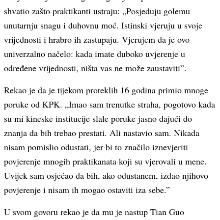
shvatio zašto praktikanti ustraju: „Posjeduju golemu
unutarnju snagu i duhovnu moć. Istinski vjeruju u svoje
vrijednosti i hrabro ih zastupaju. Vjerujem da je ovo
univerzalno načelo: kada imate duboko uvjerenje u
određene vrijednosti, ništa vas ne može zaustaviti”.
Rekao je da je tijekom proteklih 16 godina primio mnoge
poruke od KPK. „Imao sam trenutke straha, pogotovo kada
su mi kineske institucije slale poruke jasno dajući do
znanja da bih trebao prestati. Ali nastavio sam. Nikada
nisam pomislio odustati, jer bi to značilo iznevjeriti
povjerenje mnogih praktikanata koji su vjerovali u mene.
Uvijek sam osjećao da bih, ako odustanem, izdao njihovo
povjerenje i nisam ih mogao ostaviti iza sebe.”
U svom govoru rekao je da mu je nastup Tian Guo