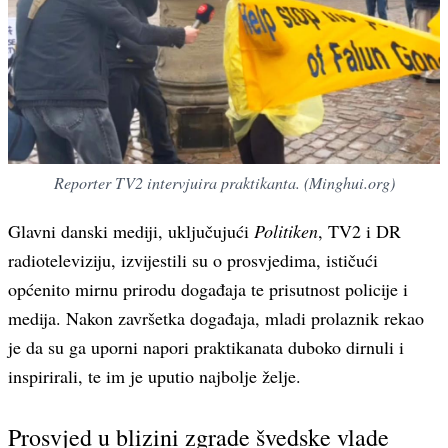
Reporter TV2 intervjuira praktikanta. (Minghui.org)
Glavni danski mediji, uključujući
Politiken
, TV2 i DR
radioteleviziju, izvijestili su o prosvjedima, ističući
općenito mirnu prirodu događaja te prisutnost policije i
medija. Nakon završetka događaja, mladi prolaznik rekao
je da su ga uporni napori praktikanata duboko dirnuli i
inspirirali, te im je uputio najbolje želje.
Prosvjed u blizini zgrade švedske vlade