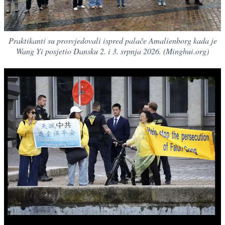
Praktikanti su prosvjedovali ispred palače Amalienborg kada je
Wang Yi posjetio Dansku 2. i 3. srpnja 2026. (Minghui.org)