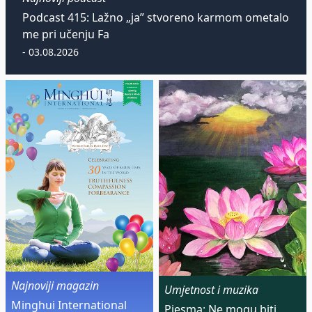
Podcast 415: Lažno „ja” stvoreno karmom ometalo
me pri učenju Fa
- 03.08.2026
Najnoviji magazin
Umjetnost i muzika
Minghui International
Pjesma: Ne mogu biti