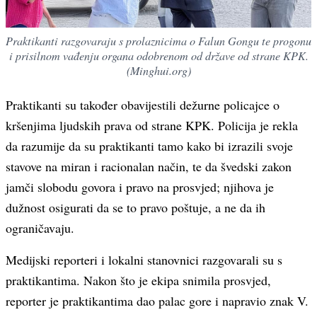
Praktikanti razgovaraju s prolaznicima o Falun Gongu te progonu
i prisilnom vađenju organa odobrenom od države od strane KPK.
(Minghui.org)
Praktikanti su također obavijestili dežurne policajce o
kršenjima ljudskih prava od strane KPK. Policija je rekla
da razumije da su praktikanti tamo kako bi izrazili svoje
stavove na miran i racionalan način, te da švedski zakon
jamči slobodu govora i pravo na prosvjed; njihova je
dužnost osigurati da se to pravo poštuje, a ne da ih
ograničavaju.
Medijski reporteri i lokalni stanovnici razgovarali su s
praktikantima. Nakon što je ekipa snimila prosvjed,
reporter je praktikantima dao palac gore i napravio znak V.