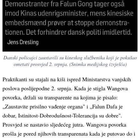
Danski policajci zaustavili su kineskog službenika koji je pokušao
ometati prosvjed 2. srpnja. (Snimka medijskog izvješća)
Praktikanti su stajali na kiši ispred Ministarstva vanjskih
poslova poslijepodne 2. srpnja. Kada je stigla Wangova
povorka, držali su transparente na kojima je pisalo:
„Zaustavite prisilno vađenje organa" i „Falun Dafa je
dobar, Istinitost-Dobrodušnost-Tolerancija su dobre".
Prosvjed se nastavio sljedećeg jutra. Wangova povorka
prošla je pored njihovih transparenata kada je putovao do i